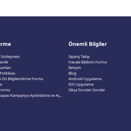
dirme
Önemli Bilgiler
ş Sözleşmesi
Sipariş Takip
venlik
Havale Bildirim Formu
artları
İletişim
 Politikası
Blog
esi Ön Bilgilendirme Formu
Android Uygulama
sı
IOS Uygulama
 Formu
Sıkça Sorulan Sorular
2026 Dünya Kupası Kampanya Aydınlatma ve Açık Rıza Metni