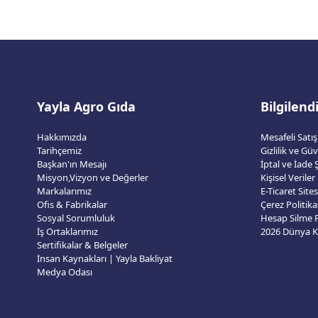
Yayla Agro Gıda
Bilgilen
Hakkımızda
Mesafeli Satı
Tarihçemiz
Gizlilik ve Gü
Başkan'ın Mesajı
İptal ve İade Ş
Misyon,Vizyon ve Değerler
Kişisel Veriler
Markalarımız
E-Ticaret Sit
Ofis & Fabrikalar
Çerez Politika
Sosyal Sorumluluk
Hesap Silme
İş Ortaklarımız
Sertifikalar & Belgeler
İnsan Kaynakları | Yayla Bakliyat
Medya Odası