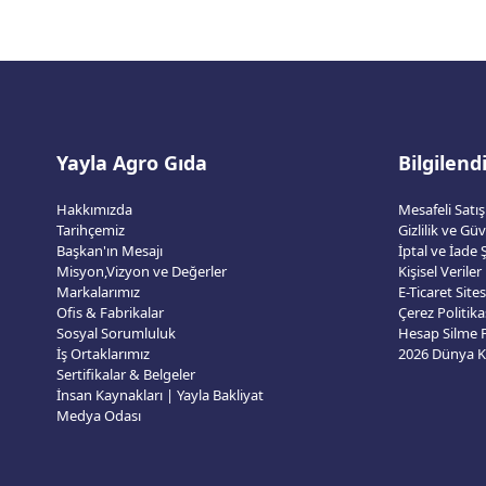
Yayla Agro Gıda
Bilgilen
Hakkımızda
Mesafeli Satı
Tarihçemiz
Gizlilik ve Gü
Başkan'ın Mesajı
İptal ve İade Ş
Misyon,Vizyon ve Değerler
Kişisel Veriler
Markalarımız
E-Ticaret Sit
Ofis & Fabrikalar
Çerez Politika
Sosyal Sorumluluk
Hesap Silme
İş Ortaklarımız
Sertifikalar & Belgeler
İnsan Kaynakları | Yayla Bakliyat
Medya Odası