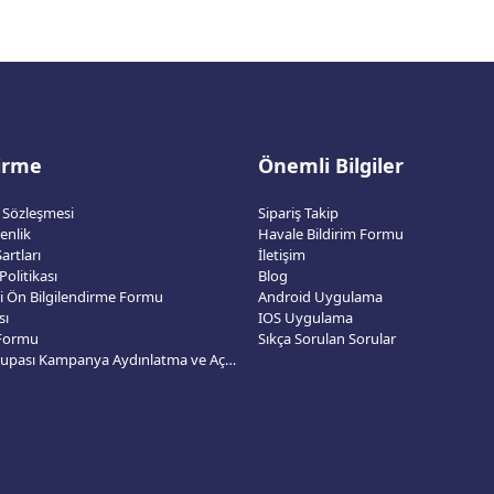
dirme
Önemli Bilgiler
ş Sözleşmesi
Sipariş Takip
venlik
Havale Bildirim Formu
artları
İletişim
 Politikası
Blog
esi Ön Bilgilendirme Formu
Android Uygulama
sı
IOS Uygulama
 Formu
Sıkça Sorulan Sorular
2026 Dünya Kupası Kampanya Aydınlatma ve Açık Rıza Metni