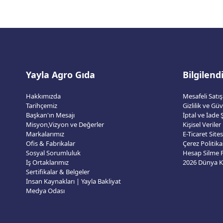
Yayla Agro Gıda
Bilgilen
Hakkımızda
Mesafeli Satı
Tarihçemiz
Gizlilik ve Gü
Başkan'ın Mesajı
İptal ve İade Ş
Misyon,Vizyon ve Değerler
Kişisel Veriler
Markalarımız
E-Ticaret Sit
Ofis & Fabrikalar
Çerez Politika
Sosyal Sorumluluk
Hesap Silme
İş Ortaklarımız
Sertifikalar & Belgeler
İnsan Kaynakları | Yayla Bakliyat
Medya Odası