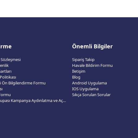
dirme
Önemli Bilgiler
ş Sözleşmesi
Sipariş Takip
venlik
Havale Bildirim Formu
artları
İletişim
 Politikası
Blog
esi Ön Bilgilendirme Formu
Android Uygulama
sı
IOS Uygulama
 Formu
Sıkça Sorulan Sorular
2026 Dünya Kupası Kampanya Aydınlatma ve Açık Rıza Metni