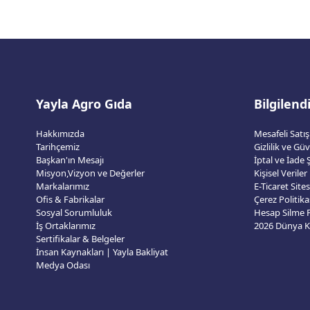
Yayla Agro Gıda
Bilgilen
Hakkımızda
Mesafeli Satı
Tarihçemiz
Gizlilik ve Gü
Başkan'ın Mesajı
İptal ve İade Ş
Misyon,Vizyon ve Değerler
Kişisel Veriler
Markalarımız
E-Ticaret Sit
Ofis & Fabrikalar
Çerez Politika
Sosyal Sorumluluk
Hesap Silme
İş Ortaklarımız
Sertifikalar & Belgeler
İnsan Kaynakları | Yayla Bakliyat
Medya Odası