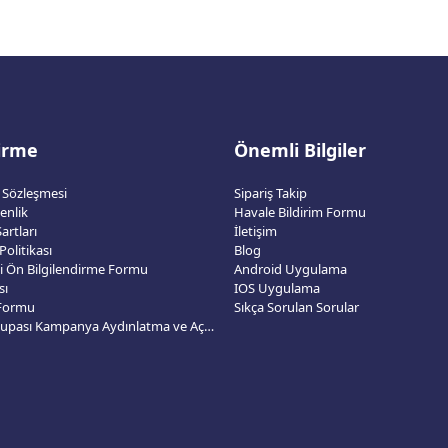
dirme
Önemli Bilgiler
ş Sözleşmesi
Sipariş Takip
venlik
Havale Bildirim Formu
artları
İletişim
 Politikası
Blog
esi Ön Bilgilendirme Formu
Android Uygulama
sı
IOS Uygulama
 Formu
Sıkça Sorulan Sorular
2026 Dünya Kupası Kampanya Aydınlatma ve Açık Rıza Metni