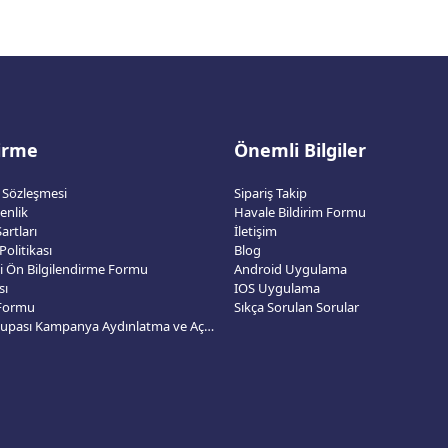
dirme
Önemli Bilgiler
ş Sözleşmesi
Sipariş Takip
venlik
Havale Bildirim Formu
artları
İletişim
 Politikası
Blog
esi Ön Bilgilendirme Formu
Android Uygulama
sı
IOS Uygulama
 Formu
Sıkça Sorulan Sorular
2026 Dünya Kupası Kampanya Aydınlatma ve Açık Rıza Metni