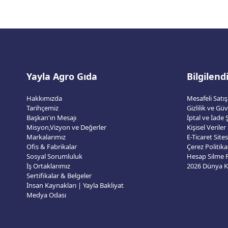
Yayla Agro Gıda
Bilgilen
Hakkımızda
Mesafeli Satı
Tarihçemiz
Gizlilik ve Gü
Başkan'ın Mesajı
İptal ve İade Ş
Misyon,Vizyon ve Değerler
Kişisel Veriler
Markalarımız
E-Ticaret Sit
Ofis & Fabrikalar
Çerez Politika
Sosyal Sorumluluk
Hesap Silme
İş Ortaklarımız
Sertifikalar & Belgeler
İnsan Kaynakları | Yayla Bakliyat
Medya Odası