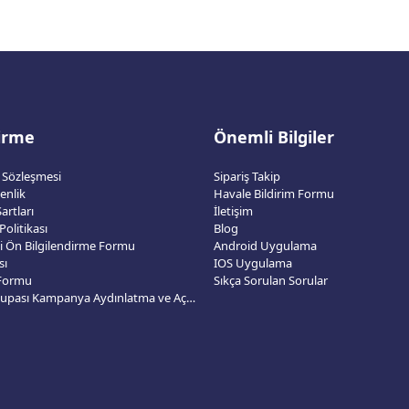
dirme
Önemli Bilgiler
ş Sözleşmesi
Sipariş Takip
venlik
Havale Bildirim Formu
artları
İletişim
 Politikası
Blog
esi Ön Bilgilendirme Formu
Android Uygulama
sı
IOS Uygulama
 Formu
Sıkça Sorulan Sorular
2026 Dünya Kupası Kampanya Aydınlatma ve Açık Rıza Metni