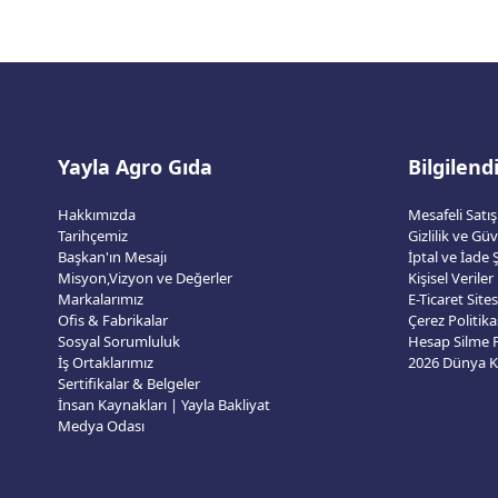
Yayla Agro Gıda
Bilgilen
Hakkımızda
Mesafeli Satı
Tarihçemiz
Gizlilik ve Gü
Başkan'ın Mesajı
İptal ve İade Ş
Misyon,Vizyon ve Değerler
Kişisel Veriler
Markalarımız
E-Ticaret Sit
Ofis & Fabrikalar
Çerez Politika
Sosyal Sorumluluk
Hesap Silme
İş Ortaklarımız
Sertifikalar & Belgeler
İnsan Kaynakları | Yayla Bakliyat
Medya Odası