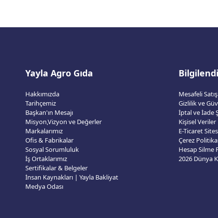
Yayla Agro Gıda
Bilgilen
Hakkımızda
Mesafeli Satı
Tarihçemiz
Gizlilik ve Gü
Başkan'ın Mesajı
İptal ve İade Ş
Misyon,Vizyon ve Değerler
Kişisel Veriler
Markalarımız
E-Ticaret Sit
Ofis & Fabrikalar
Çerez Politika
Sosyal Sorumluluk
Hesap Silme
İş Ortaklarımız
Sertifikalar & Belgeler
İnsan Kaynakları | Yayla Bakliyat
Medya Odası