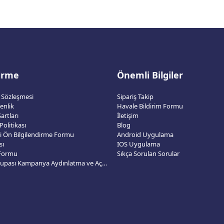
dirme
Önemli Bilgiler
ş Sözleşmesi
Sipariş Takip
venlik
Havale Bildirim Formu
artları
İletişim
 Politikası
Blog
esi Ön Bilgilendirme Formu
Android Uygulama
sı
IOS Uygulama
 Formu
Sıkça Sorulan Sorular
2026 Dünya Kupası Kampanya Aydınlatma ve Açık Rıza Metni