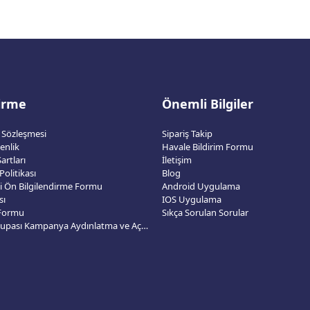
dirme
Önemli Bilgiler
ş Sözleşmesi
Sipariş Takip
venlik
Havale Bildirim Formu
artları
İletişim
 Politikası
Blog
esi Ön Bilgilendirme Formu
Android Uygulama
sı
IOS Uygulama
 Formu
Sıkça Sorulan Sorular
2026 Dünya Kupası Kampanya Aydınlatma ve Açık Rıza Metni